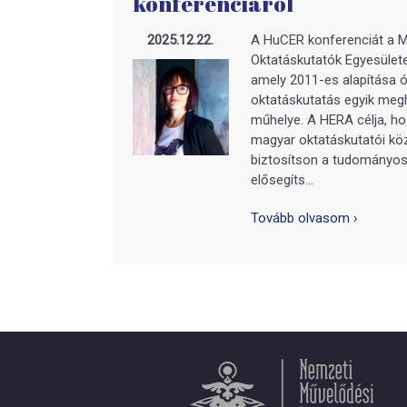
konferenciáról
2025.12.22.
A HuCER konferenciát a M
Oktatáskutatók Egyesülete
amely 2011-es alapítása ó
oktatáskutatás egyik me
műhelye. A HERA célja, h
magyar oktatáskutatói kö
biztosítson a tudományos
elősegíts...
Tovább olvasom ›