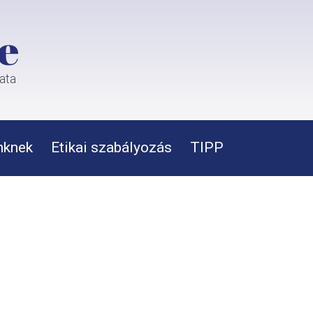
e
rata
nknek
Etikai szabályozás
TIPP