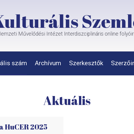
Kulturális Szeml
emzeti Művelődési Intézet Interdiszciplináris online folyói
ális szám
Archívum
Szerkesztők
Szerzői
Aktuális
 a HuCER 2025