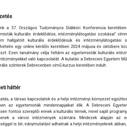
zetés
nk a 37. Országos Tudományos Diákköri Konferencia keretében 
misták kulturális érdeklődése, intézménylátogatási szokásai” cím
em hallgatóit kulturális érdeklődésük és intézménylátogatási 
lvételre egy online kérdőív keretében 2024 májusa és októbere köz
észt. Ezen tanulmány célja feltárni az egyetemisták kulturális inté
ntézményekkel való kapcsolatát. A kutatás a Debreceni Egyetem Mű
urális színterek Debrecenben című kurzus keretében indult.
eti háttér
atás, a társas kapcsolatok és a helyi intézményi környezet együttesen 
ben az egyetemisták mindennapjaikat élik. A Debreceni Egyet
sen fontos szereplői ennek a kulturális térnek, mivel saját programj
tenek a városi intézmények számára. Mindezek alapján az egy
őséggel is bír; iránymutatást adhatnak a helyi intézményeknek abban