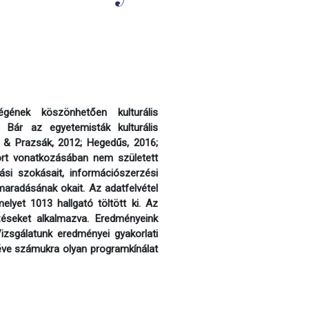
gének köszönhetően kulturális
. Bár az egyetemisták kulturális
e & Prazsák, 2012; Hegedűs, 2016;
ort vonatkozásában nem született
ási szokásait, információszerzési
lmaradásának okait. Az adatfelvétel
elyet 1013 hallgató töltött ki. Az
zéseket alkalmazva. Eredményeink
Vizsgálatunk eredményei gyakorlati
téve számukra olyan programkínálat