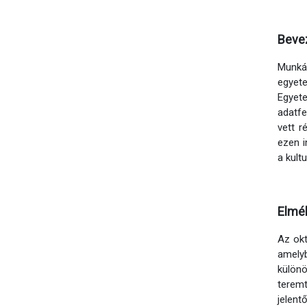
Beve
Munká
egyete
Egyet
adatfe
vett r
ezen i
a kult
Elmél
Az okt
amely
különö
terem
jelent