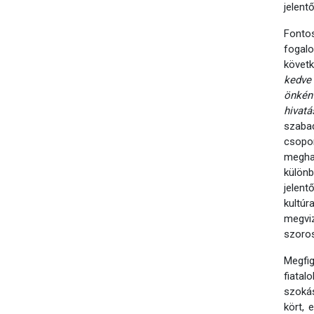
jelent
Fontos
fogal
követ
kedve 
önként
hivatá
szabad
csopo
megha
külön
jelen
kultú
megviz
szoros
Megfig
fiata
szokás
kört, 