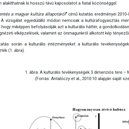
 alakíthatnak ki hosszú távú kapcsolatot a fiatal közönséggel.
entés
a magyar kultúra állapotáról
”
című kutatás eredményei 2010-be
A vizsgálat egyedülálló módon nemcsak a kultúrafogyasztás menn
s, hogy miképpen befolyásolják azt a kulturális háttér, a gondolkodás
ágnézeti elképzelések, valamint az önmagunkról alkotott kép tényezői
atás során a kulturális intézményeket a kulturális tevékenysége
ték (1. ábra).
1. ábra: A kulturális tevékenységek 3 dimenziós tere –
(Forrás: Antalóczy et al., 2010:10 alapján saját s