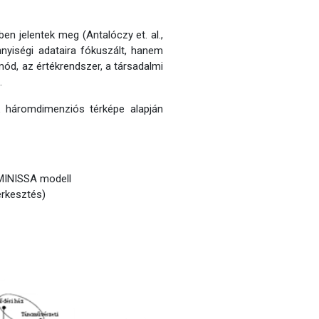
n jelentek meg (Antalóczy et. al.,
yiségi adataira fókuszált, hanem
mód, az értékrendszer, a társadalmi
.
k háromdimenziós térképe alapján
 MINISSA modell
zerkesztés)