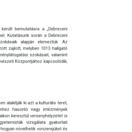
került bemutatásra a „Debreceni
mel. Kutatásunk során a Debreceni
szokásaik alapján elemeztük. Az
ött zajlott, melyben 1013 hallgató
zménylátogatási szokásait, valamint
vészeti Központjához kapcsolódik,
alakítják ki azt a kulturális teret,
emhez hasonló nagy intézmények
aikon keresztül versenyhelyzetet is
etemisták vizsgálata gyakorlati
, hogyan növelhetik vonzerejüket és