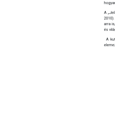
hogyan
A „
Jel
2010).
arra i
és vil
A kut
elemez