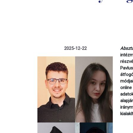
2025-12-22
Absz
intéz
részvé
Pavlu
átfogó
módjai
online
adato
alapjá
iránym
kialak