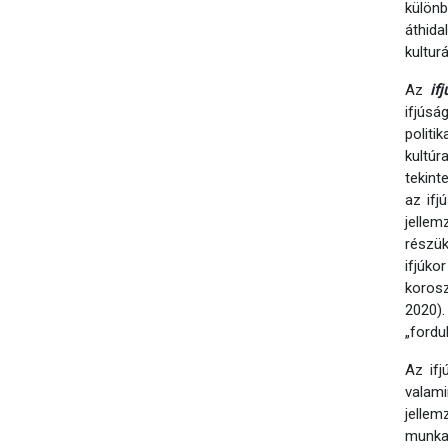
külön
áthida
kultur
Az
if
ifjús
politi
kultúr
tekint
az ifj
jellem
részük
ifjúk
korosz
2020).
„fordu
Az ifj
valami
jelle
munkae