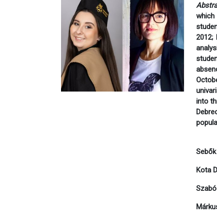
Abstra
which 
studen
2012; 
analy
studen
absenc
Octobe
univar
into t
Debrec
popula
Sebők 
Kota D
Szabó
Márkus