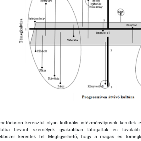
metóduson keresztül olyan kulturális intézménytípusok kerültek
álatba bevont személyek gyakrabban látogattak és távolabb
ebbszer kerestek fel. Megfigyelhető, hogy a magas és tömegkul