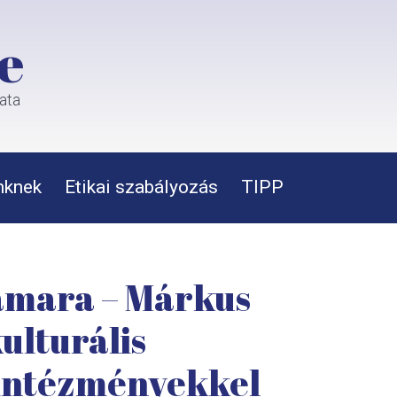
e
rata
nknek
Etikai szabályozás
TIPP
Tamara – Márkus
ulturális
i intézményekkel