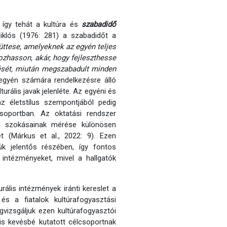
, így tehát a kultúra és
szabadidő
klós (1976: 281) a szabadidőt a
üttese, amelyeknek az egyén teljes
ozhasson, akár, hogy fejleszthesse
zését, miután megszabadult minden
egyén számára rendelkezésre álló
rális javak jelenléte. Az egyéni és
z életstílus szempontjából pedig
soportban. Az oktatási rendszer
si szokásainak mérése különösen
t (Márkus et al., 2022: 9). Ezen
ük jelentős részében, így fontos
 intézményeket, mivel a hallgatók
ális intézmények iránti kereslet a
s a fiatalok kultúrafogyasztási
gvizsgáljuk ezen kultúrafogyasztói
is kevésbé kutatott célcsoportnak