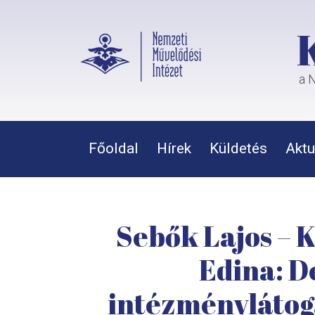
a N
Főoldal
Hírek
Küldetés
Aktu
Sebők Lajos – 
Edina: D
intézménylátoga