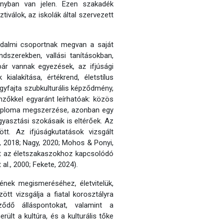
nyban van jelen. Ezen szakadék
tiválok, az iskolák által szervezett
dalmi csoportnak megvan a saját
szerekben, vallási tanításokban,
abár vannak egyezések, az ifjúsági
ialakítása, értékrend, életstílus
egyfajta szubkulturális képződmény,
mzőkkel egyaránt leírhatóak: közös
 diploma megszerzése, azonban egy
yasztási szokásaik is eltérőek. Az
tt. Az ifjúságkutatások vizsgált
., 2018; Nagy, 2020; Mohos & Ponyi,
nt az életszakaszokhoz kapcsolódó
l., 2000; Fekete, 2024).
tének megismeréséhez, életvitelük,
tt vizsgálja a fiatal korosztályra
ződő álláspontokat, valamint a
ült a kultúra, és a kulturális tőke