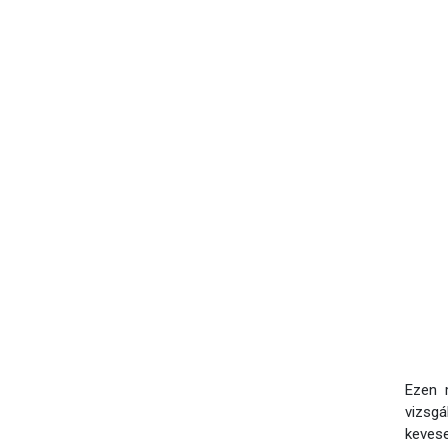
Ezen 
vizsg
keves