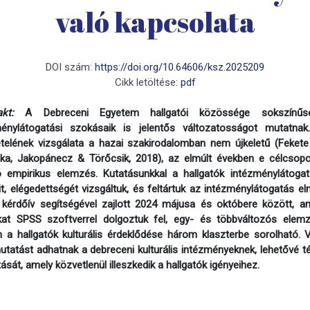
való kapcsolata
DOI szám:
https://doi.org/10.64606/ksz.2025209
Cikk letöltése:
pdf
takt:
A Debreceni Egyetem hallgatói közössége sokszínűsé
ménylátogatási szokásaik is jelentős változatosságot mutatnak
telének vizsgálata a hazai szakirodalomban nem újkeletű (Feket
ska, Jakopánecz & Törőcsik, 2018), az elmúlt években e célcsop
 empirikus elemzés. Kutatásunkkal a hallgatók intézménylátogat
t, elégedettségét vizsgáltuk, és feltártuk az intézménylátogatás e
 kérdőív segítségével zajlott 2024 májusa és októbere között, am
kat SPSS szoftverrel dolgoztuk fel, egy- és többváltozós elem
n a hallgatók kulturális érdeklődése három klaszterbe sorolható. 
utatást adhatnak a debreceni kulturális intézményeknek, lehetővé 
ítását, amely közvetlenül illeszkedik a hallgatók igényeihez.