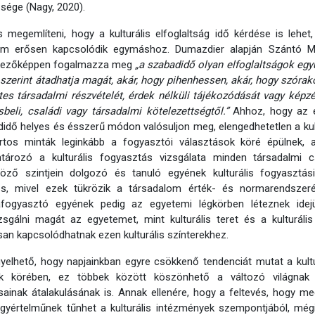
ősége (Nagy, 2020).
 megemlíteni, hogy a kulturális elfoglaltság idő kérdése is lehet
om erősen kapcsolódik egymáshoz. Dumazdier alapján Szántó Mi
kezőképpen fogalmazza meg
„a szabadidő olyan elfoglaltságok egy
szerint átadhatja magát, akár, hogy pihenhessen, akár, hogy szórak
es társadalmi részvételét, érdek nélküli tájékozódását vagy kép
sbeli, családi vagy társadalmi kötelezettségtől.”
Ahhoz, hogy az 
idő helyes és ésszerű módon valósuljon meg, elengedhetetlen a kultu
rtos minták leginkább a fogyasztói választások köré épülnek, a
tározó a kulturális fogyasztás vizsgálata minden társadalmi c
böző szintjein dolgozó és tanuló egyének kulturális fogyasztá
tős, mivel ezek tükrözik a társadalom érték- és normarendszeré
rafogyasztó egyének pedig az egyetemi légkörben léteznek idej
sgálni magát az egyetemet, mint kulturális teret és a kulturális
an kapcsolódhatnak ezen kulturális színterekhez.
yelhető, hogy napjainkban egyre csökkenő tendenciát mutat a kultur
lok körében, ez többek között köszönhető a változó világnak é
ainak átalakulásának is. Annak ellenére, hogy a feltevés, hogy me
egyértelműnek tűnhet a kulturális intézmények szempontjából, még