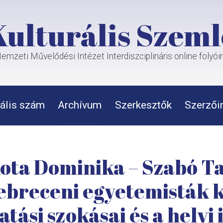
Kulturális Szeml
emzeti Művelődési Intézet Interdiszciplináris online folyói
ális szám
Archívum
Szerkesztők
Szerzői
Kota Dominika – Szabó 
ebreceni egyetemisták k
tási szokásai és a hely