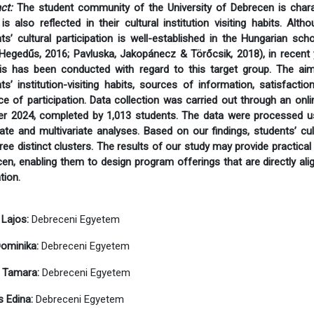
ct:
The student community of the University of Debrecen is charac
is also reflected in their cultural institution visiting habits. Alt
ts’ cultural participation is well-established in the Hungarian scho
Hegedűs, 2016; Pavluska, Jakopánecz & Törőcsik, 2018), in recent
sis has been conducted with regard to this target group. The ai
ts’ institution-visiting habits, sources of information, satisfact
e of participation. Data collection was carried out through an on
r 2024, completed by 1,013 students. The data were processed u
iate and multivariate analyses. Based on our findings, students’ cu
hree distinct clusters. The results of our study may provide practical 
en, enabling them to design program offerings that are directly al
tion.
Lajos:
Debreceni Egyetem
ominika:
Debreceni Egyetem
 Tamara:
Debreceni Egyetem
 Edina:
Debreceni Egyetem