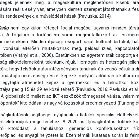
bségek jelennek meg, a magaskultúra meglehetősen kisebb ará
lására reális esély van, amelyben kiemelt szerepet játszhatnak a fesz
ális rendezvények, a művelődési házak (Pavluska, 2014).
júság
nem egy külön réteget foglal magába, ugyanis minden társa
ága. A fogalom a történelem során megmutatkozott az eszmerend
kai nézetekben. Minden ifjúsági csoport saját kultúrát birtokol, h
a vonásai eltérően mutatkoznak meg, például ízlés, kapcsolatok k
etében (Vitányi et al., 2006). Esetünkben az egyetemisták csoportja 
úság alkotóelemeiként tekintünk rájuk. Homogén és heterogén jelle
zőik, hogy felsőoktatási intézményben tanulnak és végső céljuk a
 másfajta nemzetiség részét képezik, melyből adódóan a kultúrafog
or egyfajta átmenetet képez a gyermekkor és a felnőttkor közö
tálya pedig 15 és 29 év közé tehető (Pavluska, 2016; Pavluska et al
 A globalizáció mellett az IKT eszközök tömegessé válása, valami
lópontok” kitolódása is nagy változásokat eredményezett (Furlong et a
úságkutatások segítséget nyújtanak a fiatalok speciális élethelyze
nt életmódjuk megértéséhez. A 2020-as Ifjúságkutatás többek közö
mző kitolódást, a tanuláshoz, generációs konfliktusokhoz fű
rőpiaci és anyagi helyzetet is. Ezen témák kutatása során is felmer